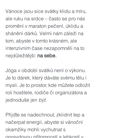
Vánoce jsou sice svátky klidu a míru, 
ale ruku na srdce – často se pro nás 
promění v maraton pečení, úklidu a 
shánění dárků. Velmi nám záleží na 
tom, abyste v tomto krásném, ale 
intenzivním čase nezapomněli na to 
nejdůležitější: 
na sebe.
Jóga v období svátků není o výkonu. 
Je to dárek, který dáváte svému tělu i 
mysli. Je to prostor, kde můžete odložit 
roli hostitele, rodiče či organizátora a 
jednoduše jen 
být
.
Přijďte se nadechnout, zklidnit tep a 
načerpat energii, abyste si vánoční 
okamžiky mohli vychutnat s 
opravdovou přítomností a lehkostí v 