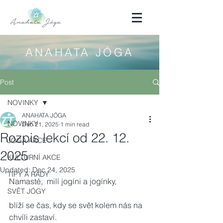
ANAHATA JÓGA
Post
NOVINKY
ANAHATA JÓGA
NOVINKY
Dec 21, 2025
1 min read
Rozpis lekcí od 22. 12.
JÓGA AKCE
2025
KULTURNÍ AKCE
Updated:
Dec 24, 2025
TIPY A RADY
Namasté,  milí jogíni a jogínky,
SVĚT JÓGY
blíží se čas, kdy se svět kolem nás na 
chvíli zastaví.