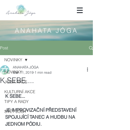
ANAHATA JÓGA
Post
NOVINKY
ANAHATA JÓGA
NOVINKY
Mar 11, 2019
1 min read
K SEBE....
JÓGA AKCE
KULTURNÍ AKCE
K SEBE... 
TIPY A RADY
JE IMPROVIZAČNÍ PŘEDSTAVENÍ 
SVĚT JÓGY
SPOJUJÍCÍ TANEC A HUDBU NA 
JEDNOM PÓDIU. 