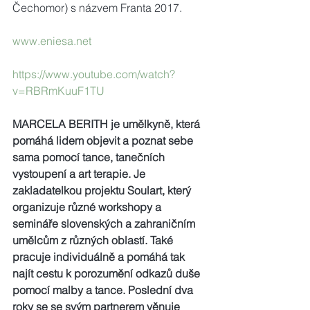
Čechomor) s názvem Franta 2017.
www.eniesa.net
https://www.youtube.com/watch?
v=RBRmKuuF1TU 
MARCELA BERITH je umělkyně, která 
pomáhá lidem objevit a poznat sebe 
sama pomocí tance, tanečních 
vystoupení a art terapie. Je 
zakladatelkou projektu Soulart, který 
organizuje různé workshopy a 
semináře slovenských a zahraničním 
umělcům z různých oblastí. Také 
pracuje individuálně a pomáhá tak 
najít cestu k porozumění odkazů duše 
pomocí malby a tance. Poslední dva 
roky se se svým partnerem věnuje 