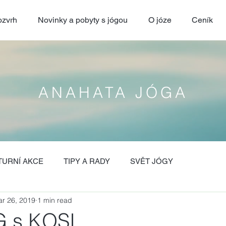
zvrh
Novinky a pobyty s jógou
O józe
Ceník
ANAHATA JÓGA
TURNÍ AKCE
TIPY A RADY
SVĚT JÓGY
r 26, 2019
1 min read
 s KOSI