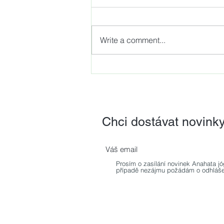
Write a comment...
NOVINKA - Dynamická
neuromuskulární stabilizace,
revoluční metoda z dílny
světově uznávaného
odborníka prof. PaedDr.
Chci dostávat novink
Pavla Koláře, Ph.D.
Prosím o zasílání novinek Anahata jó
případě nezájmu požádám o odhláše