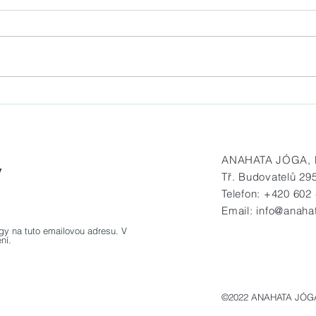
Jóga na mole Matylda vždy v
Prav
sobotu od 7.30 do 8.30 hod.
na h
ANAHATA JÓGA, Bu
y
Tř. Budovatelů 29
Telefon: +420 602
OK
Email:
info@anaha
gy na tuto emailovou adresu. V
ní.
©2022 ANAHATA JÓG