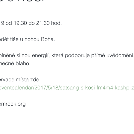
19 od 19.30 do 21.30 hod.
dět tiše u nohou Boha.
plněné silnou energií, která podporuje přímé uvědomění
onečné blaho.
ervace místa zde:
/eventcalendar/2017/5/18/satsang-s-kosi-fm4m4-kashp-
omrock.org