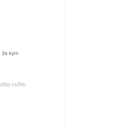
, že kým 
zz6bj-cs2kb