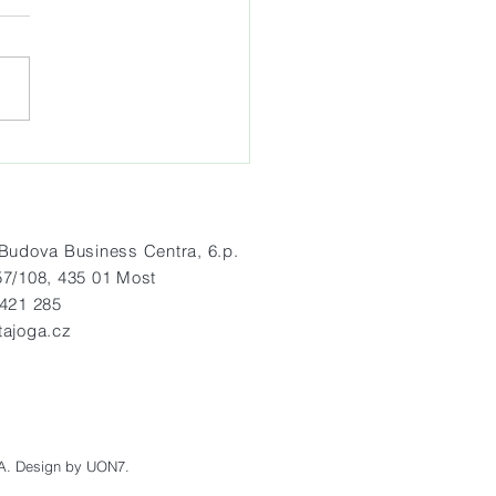
idelná letní jógová praxe
radě Hněvín
dova Business Centra, 6.p.
57/108, 435 01 Most
 421 285
tajoga.cz
A.
Design by UON7.