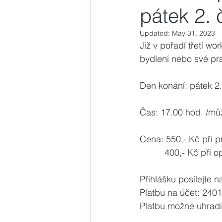
pátek 2.
Updated:
May 31, 2023
Již v pořadí třetí wo
bydlení nebo své pra
Den konání: pátek 2
Čas: 17.00 hod. /může
Cena: 550,- Kč při 
          400,- 
Přihlášku posílejte n
Platbu na účet: 24
Platbu možné uhradit