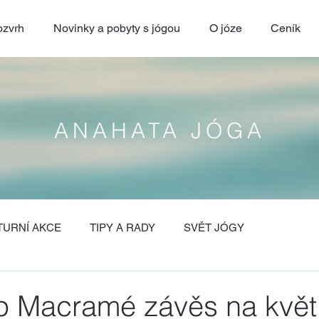
zvrh
Novinky a pobyty s jógou
O józe
Ceník
ANAHATA JÓGA
TURNÍ AKCE
TIPY A RADY
SVĚT JÓGY
 Macramé závěs na květ