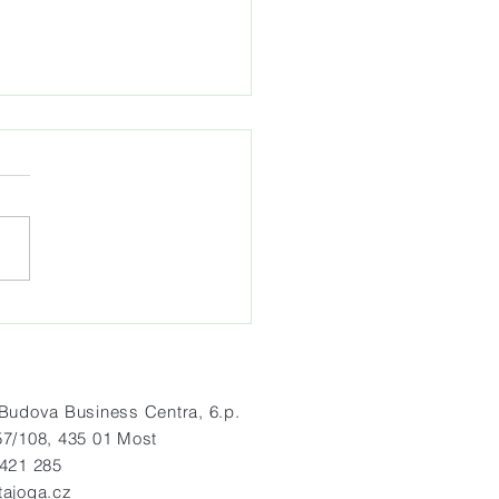
idelná letní jógová praxe
radě Hněvín
dova Business Centra, 6.p.
57/108, 435 01 Most
 421 285
tajoga.cz