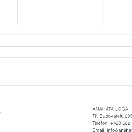
Jóga na mole Matylda vždy v
Prav
sobotu od 7.30 do 8.30 hod.
na h
ANAHATA JÓGA, Bu
y
Tř. Budovatelů 29
Telefon: +420 602
OK
Email:
info@anaha