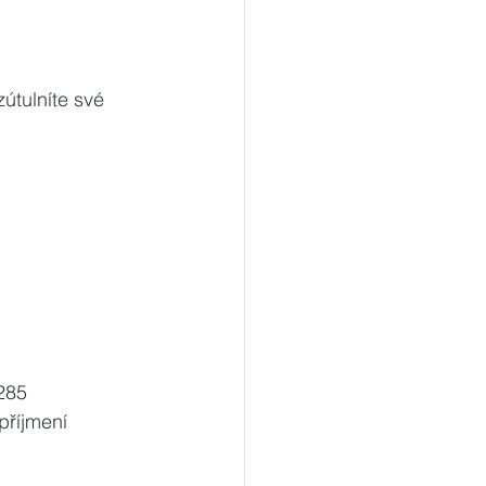
zútulníte své 
285
příjmení