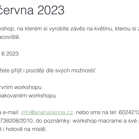
 června 2023
rkshop, na kterém si vyrobíte závěs na květinu, kterou si 
coviště.
. 6 2023
te přijít i později dle svých možností/
prvním workshopu
Kč při opakovaném workshopu
a e-mail: 
info@anahatajoga.cz,
 nebo sms na tel: 602421
01738208/2010, do poznámky: workshop macrame a své 
 i hotově na místě.