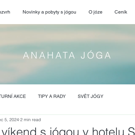
zvrh
Novinky a pobyty s jógou
O józe
Ceník
ANAHATA JÓGA
TURNÍ AKCE
TIPY A RADY
SVĚT JÓGY
c 5, 2024
2 min read
víkend s jógou v hotelu 