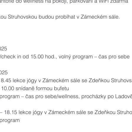
antofle do wellness na pokoji, parkování a WiFi zdarma
kou Struhovskou budou probíhat v Zámeckém sále.
025    
příjezd/check in od 15.00 hod., volný program – čas pro sebe
2025
  7.30 – 8.45 lekce jógy v Zámeckém sále se Zdeňkou Struhov
8.45 – 10.00 snídaně formou bufetu
 Volný program – čas pro sebe/wellness, procházky po Ladově kr
  17.00 – 18.15 lekce jógy v Zámeckém sále se Zdeňkou Stru
lný program