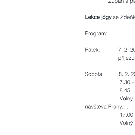
 Župan a p
Lekce jógy
 se Zdeň
Program:
Pátek:            7. 2. 2
                      
Sobota:          8. 2. 
                     
                       
                      
návštěva Prahy…..
                     
                       Vo