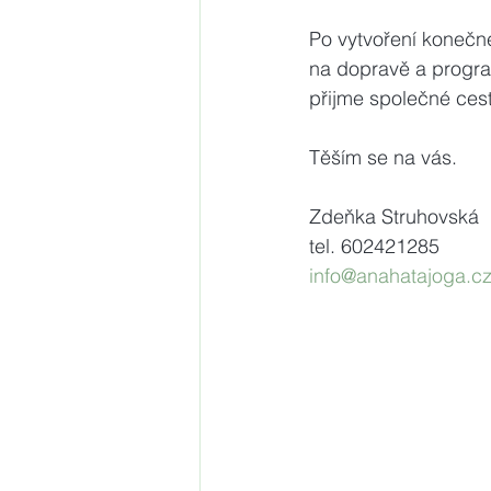
Po vytvoření koneč
na dopravě a progra
přijme společné cest
Těším se na vás.
Zdeňka Struhovská
tel. 602421285
info@anahatajoga.c