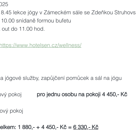
2025
  7.30 – 8.45 lekce jógy v Zámeckém sále se Zdeňkou Struhov
8.45 – 10.00 snídaně formou bufetu
heck out do 11.00 hod.
https://www.hotelsen.cz/wellness/
za jógové služby, zapůjčení pomůcek a sál na jógu
ý pokoj          
pro jednu osobu na pokoji 4 450,- Kč
kový pokoj
lkem: 1 880,- + 4 450,- Kč = 
6 330,- Kč