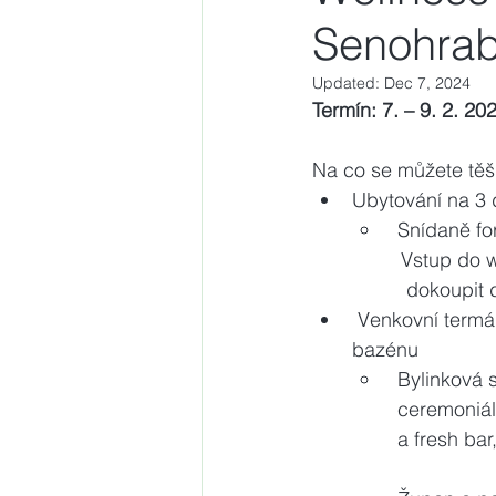
Senohrabe
Updated:
Dec 7, 2024
Termín: 7. – 9. 2. 2025
Na co se můžete těši
Ubytování na 3 d
 Snídaně fo
                Vstup do wellness centra na 3 hodiny pro každého účastníka pobytu /možnost      
                 dokoup
 Venkovní termá
bazénu
 Bylinková 
 ceremoniál
 a fresh bar