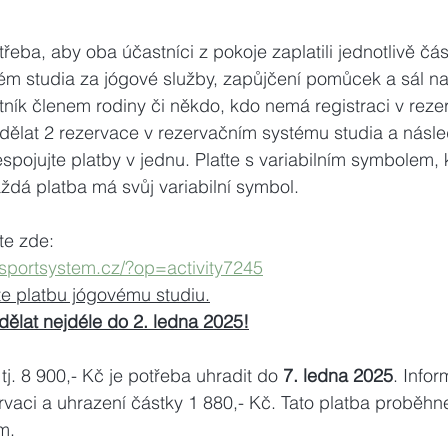
řeba, aby oba účastníci z pokoje zaplatili jednotlivě čá
ém studia za jógové služby, zapůjčení pomůcek a sál na
ník členem rodiny či někdo, kdo nemá registraci v reze
dělat 2 rezervace v rezervačním systému studia a násle
spojujte platby v jednu. Plaťte s variabilním symbolem,
ždá platba má svůj variabilní symbol.
te zde:
isportsystem.cz/?op=activity7245
te platbu jógovému studiu.
dělat nejdéle do 2. ledna 2025!
tj. 8 900,- Kč je potřeba uhradit do 
7. ledna 2025
. Infor
rvaci a uhrazení částky 1 880,- Kč. Tato platba proběhn
m.