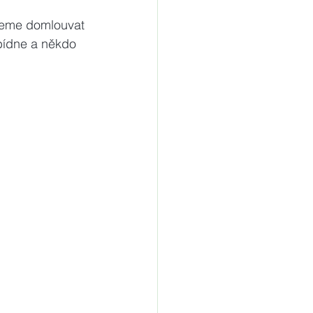
deme domlouvat 
bídne a někdo 