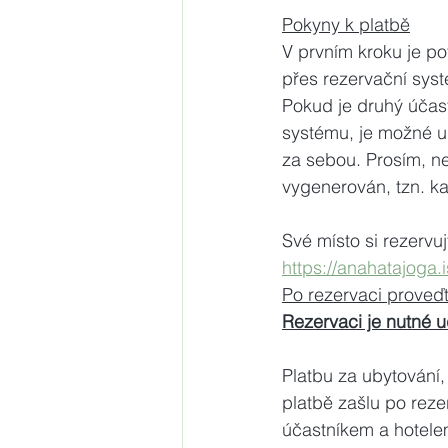
Pokyny k platbě
V prvním kroku je pot
přes rezervační syst
Pokud je druhý účast
systému, je možné u
za sebou. Prosím, ne
vygenerován, tzn. ka
Své místo si rezervuj
https://anahatajoga.
Po rezervaci proveď
Rezervaci je nutné u
Platbu za ubytování, 
platbě zašlu po reze
účastníkem a hotele