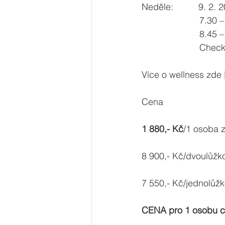
Neděle:          9. 2. 
                     
                       
                       C
Více o wellness zde 
Cena
1 880,- Kč
/1 osoba 
8 900,- Kč/dvoulůžkov
7 550,- Kč/jednolůž
CENA pro 1 osobu ce