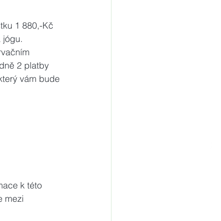
stku 1 880,-Kč 
 jógu.
rvačním 
dně 2 platby 
 který vám bude 
mace k této 
e mezi 