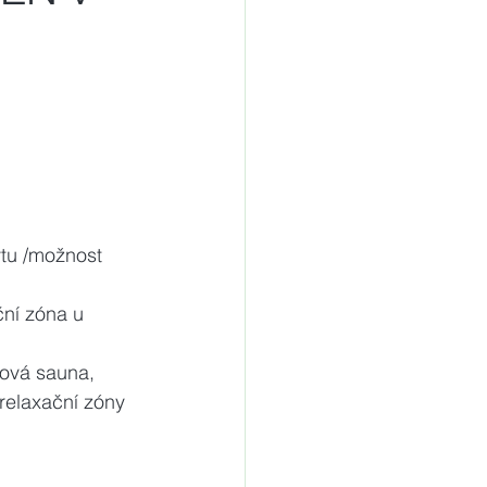
ní zóna u 
á sauna,       
relaxační zóny  