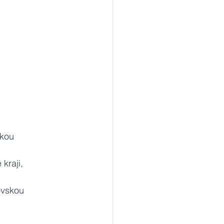
skou
aji,         
hovskou