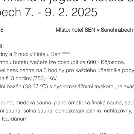
ch 7. - 9. 2. 2025
                                   Místo: hotel SEN v Senohrabech
t:
ny a 2 noci v Hotelu Sen ****
rmou bufetu /večeře lze dokoupit za 600,- Kč/osoba.
it další 3 hodiny /750,- Kč/
lní bazén (30-37 °C) s hydromasážními tryskami, relaxač
sauna, medová sauna, panoramatická finská sauna, sadov
ní sauna, solná sauna, ochlazovací jezírko, ochlazovny, 
, tepidárium