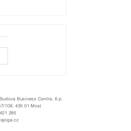
idelná letní jógová praxe
radě Hněvín
dova Business Centra, 6.p.
57/108, 435 01 Most
 421 285
tajoga.cz