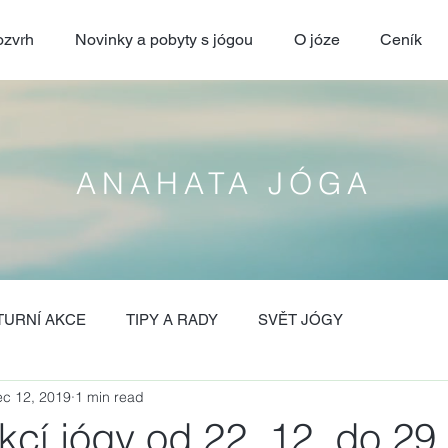
zvrh
Novinky a pobyty s jógou
O józe
Ceník
ANAHATA JÓGA
TURNÍ AKCE
TIPY A RADY
SVĚT JÓGY
c 12, 2019
1 min read
kcí jógy od 22. 12. do 29