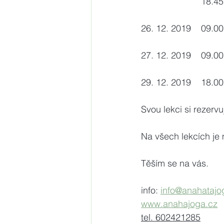
        
26. 12. 2019    09.
27. 12. 2019    09.
29. 12. 2019    18.
Svou lekci si rezerv
Na všech lekcích je
Těším se na vás.          
info: 
info@anahatajo
www.anahajoga.cz
tel. 602421285