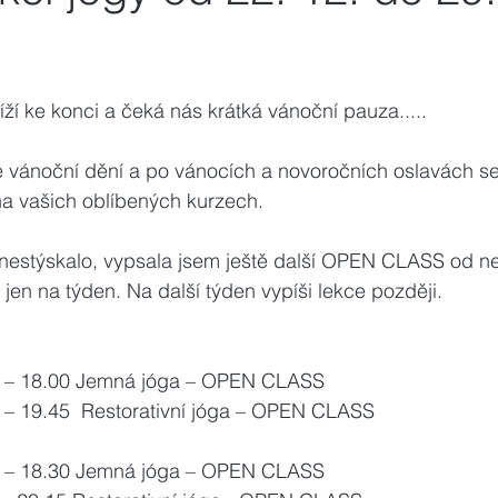
íží ke konci a čeká nás krátká vánoční pauza.....
 vánoční dění a po vánocích a novoročních oslavách s
na vašich oblíbených kurzech.
nestýskalo, vypsala jsem ještě další OPEN CLASS od ne
 jen na týden. Na další týden vypíši lekce později.
00 – 18.00 Jemná jóga – OPEN CLASS
                18.15 – 19.45  Restorativní jóga – OPEN CLASS
30 – 18.30 Jemná jóga – OPEN CLASS