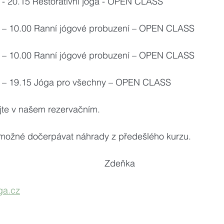
                18.45 - 20.15 Restorativní jóga - OPEN CLASS
00 – 10.00 Ranní jógové probuzení – OPEN CLASS   
00 – 10.00 Ranní jógové probuzení – OPEN CLASS
00 – 19.15 Jóga pro všechny – OPEN CLASS
ujte v našem rezervačním.
 možné dočerpávat náhrady z předešlého kurzu.
                                      Zdeňka   
ga.cz