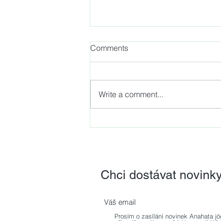
Comments
Write a comment...
NOVINKA - Dynamická
neuromuskulární stabilizace,
revoluční metoda z dílny
světově uznávaného
odborníka prof. PaedDr.
Chci dostávat novink
Pavla Koláře, Ph.D.
Prosím o zasílání novinek Anahata jó