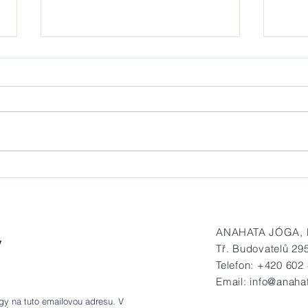
Jóga na mole Matylda vždy v
Prav
sobotu od 7.30 do 8.30 hod.
na h
ANAHATA JÓGA, Bu
y
Tř. Budovatelů 29
Telefon: +420 602
OK
Email:
info@anaha
gy na tuto emailovou adresu. V