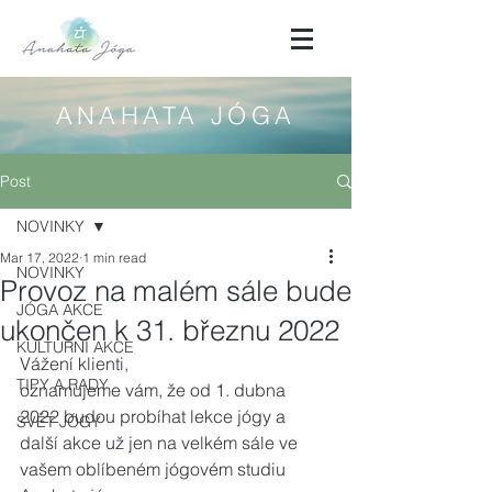
ANAHATA JÓGA
Post
NOVINKY
Mar 17, 2022
1 min read
NOVINKY
Provoz na malém sále bude
JÓGA AKCE
ukončen k 31. březnu 2022
KULTURNÍ AKCE
Vážení klienti,
TIPY A RADY
oznamujeme vám, že od 1. dubna 
2022 budou probíhat lekce jógy a 
SVĚT JÓGY
další akce už jen na velkém sále ve 
vašem oblíbeném jógovém studiu 