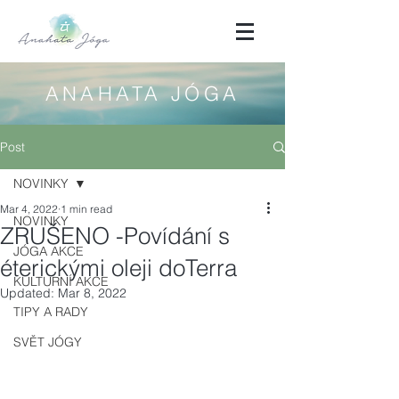
ANAHATA JÓGA
Post
NOVINKY
Mar 4, 2022
1 min read
NOVINKY
ZRUŠENO -Povídání s
JÓGA AKCE
éterickými oleji doTerra
KULTURNÍ AKCE
Updated:
Mar 8, 2022
TIPY A RADY
SVĚT JÓGY