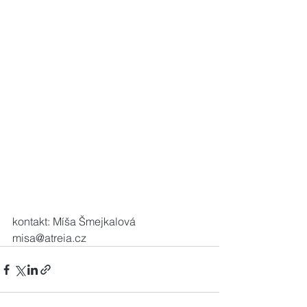
kontakt: Míša Šmejkalová
misa@atreia.cz