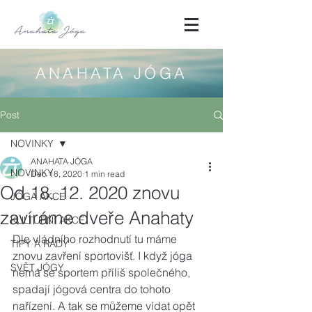
ANAHATA JÓGA
Post
NOVINKY
ANAHATA JÓGA
NOVINKY
Dec 18, 2020
1 min read
Od 18. 12. 2020 znovu
JÓGA AKCE
zavíráme dveře Anahaty
KULTURNÍ AKCE
Dle vládního rozhodnutí tu máme 
TIPY A RADY
znovu zavření sportovišť. I když jóga 
SVĚT JÓGY
nemá se sportem příliš společného, 
spadají jógová centra do tohoto 
nařízení. A tak se můžeme vídat opět 