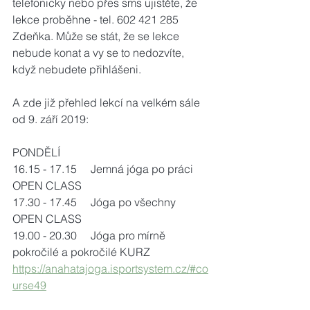
telefonicky nebo přes sms ujistěte, že 
lekce proběhne - tel. 602 421 285 
Zdeňka. Může se stát, že se lekce 
nebude konat a vy se to nedozvíte, 
když nebudete přihlášeni.
A zde již přehled lekcí na velkém sále 
od 9. září 2019:
PONDĚLÍ
16.15 - 17.15     Jemná jóga po práci 
OPEN CLASS
17.30 - 17.45     Jóga po všechny 
OPEN CLASS
19.00 - 20.30     Jóga pro mírně 
pokročilé a pokročilé KURZ
https://anahatajoga.isportsystem.cz/#co
urse49