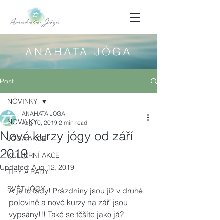
ANAHATA JÓGA
Post
NOVINKY
ANAHATA JÓGA
NOVINKY
Aug 10, 2019
2 min read
Nové kurzy jógy od září
JÓGA AKCE
2019
KULTURNÍ AKCE
Updated:
Aug 12, 2019
TIPY A RADY
SVĚT JÓGY
A je to tady! Prázdniny jsou již v druhé 
polovině a nové kurzy na září jsou 
vypsány!!! Také se těšíte jako já? 