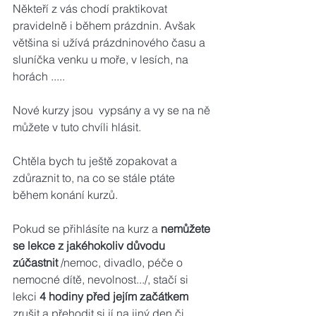
Někteří z vás chodí praktikovat 
pravidelně i během prázdnin. Avšak 
většina si užívá prázdninového času a 
sluníčka venku u moře, v lesích, na 
horách .....
Nové kurzy jsou  vypsány a vy se na ně 
můžete v tuto chvíli hlásit.
Chtěla bych tu ještě zopakovat a 
zdůraznit to, na co se stále ptáte 
během konání kurzů. 
Pokud se přihlásíte na kurz a 
nemůžete 
se lekce z jakéhokoliv důvodu 
zúčastnit
 /nemoc, divadlo, péče o 
nemocné dítě, nevolnost.../, stačí si 
lekci 
4 hodiny před jejím začátkem
zrušit a přehodit si jí na jiný den či 