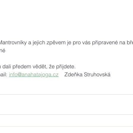
 Mantrovníky a jejich zpěvem je pro vás připravené na bř
né
dali předem vědět, že přijdete.
il: 
info@anahatajoga.cz
    Zdeňka Struhovská