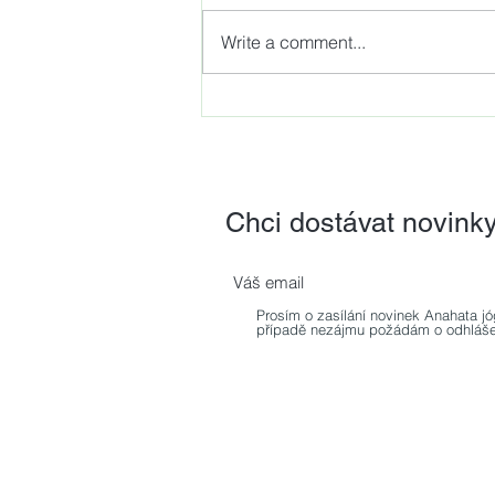
Write a comment...
NOVINKA - Dynamická
neuromuskulární stabilizace,
revoluční metoda z dílny
světově uznávaného
odborníka prof. PaedDr.
Chci dostávat novink
Pavla Koláře, Ph.D.
Prosím o zasílání novinek Anahata jó
případě nezájmu požádám o odhláše