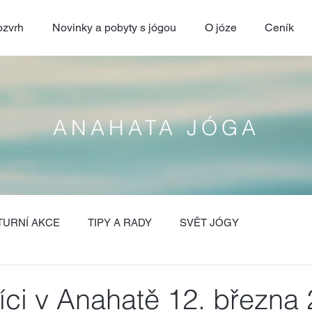
zvrh
Novinky a pobyty s jógou
O józe
Ceník
ANAHATA JÓGA
TURNÍ AKCE
TIPY A RADY
SVĚT JÓGY
íci v Anahatě 12. března