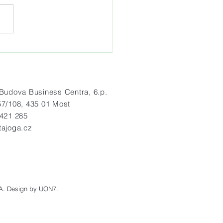
idelná letní jógová praxe
radě Hněvín
dova Business Centra, 6.p.
57/108, 435 01 Most
 421 285
tajoga.cz
A.
Design by UON7.