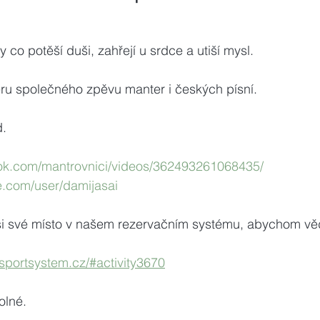
y co potěší duši, zahřejí u srdce a utiší mysl.
féru společného zpěvu manter i českých písní.
d.
ok.com/mantrovnici/videos/362493261068435/
e.com/user/damijasai
si své místo v našem rezervačním systému, abychom vědě
isportsystem.cz/#activity3670
olné.