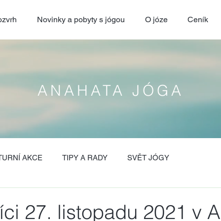
zvrh
Novinky a pobyty s jógou
O józe
Ceník
ANAHATA JÓGA
TURNÍ AKCE
TIPY A RADY
SVĚT JÓGY
ci 27. listopadu 2021 v 