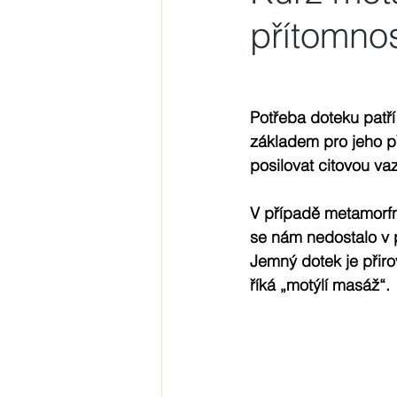
přítomnos
Potřeba doteku patří
základem pro jeho př
posilovat citovou va
V případě metamorfní
se nám nedostalo v 
Jemný dotek je přiro
říká „motýlí masáž“.