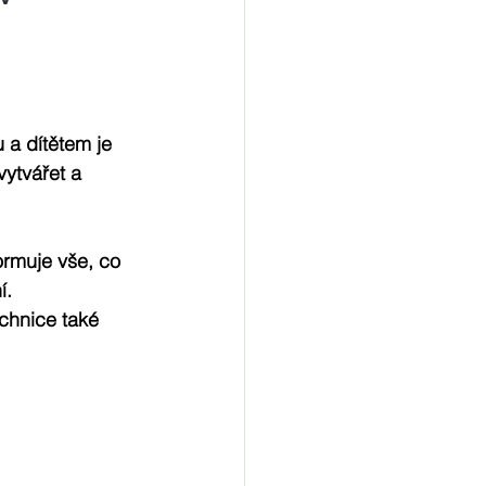
 a dítětem je 
ytvářet a 
ormuje vše, co 
í.
echnice také 