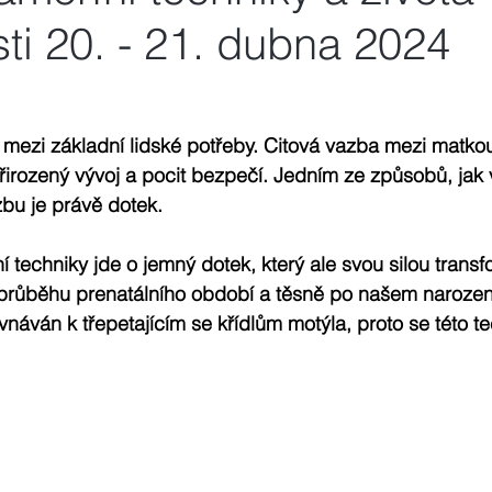
ti 20. - 21. dubna 2024
 mezi základní lidské potřeby. Citová vazba mezi matkou
irozený vývoj a pocit bezpečí. Jedním ze způsobů, jak v
zbu je právě dotek.
 techniky jde o jemný dotek, který ale svou silou transf
průběhu prenatálního období a těsně po našem narozen
vnáván k třepetajícím se křídlům motýla, proto se této t