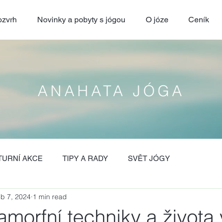
zvrh
Novinky a pobyty s jógou
O józe
Ceník
ANAHATA JÓGA
TURNÍ AKCE
TIPY A RADY
SVĚT JÓGY
b 7, 2024
1 min read
morfní techniky a života 