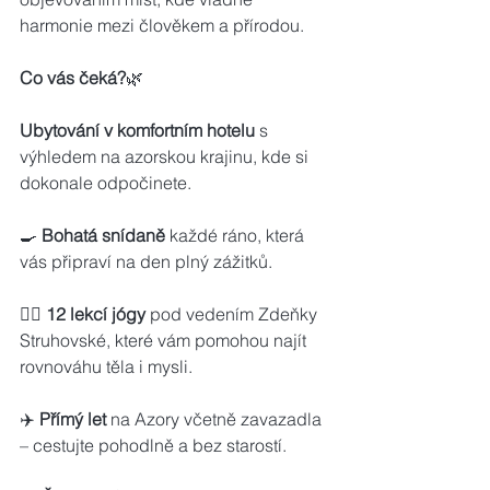
harmonie mezi člověkem a přírodou.
Co vás čeká?
🌿 
Ubytování v komfortním hotelu
 s 
výhledem na azorskou krajinu, kde si 
dokonale odpočinete.
🍳 
Bohatá snídaně
 každé ráno, která 
vás připraví na den plný zážitků.
🧘‍♀️ 
12 lekcí jógy
 pod vedením Zdeňky 
Struhovské, které vám pomohou najít 
rovnováhu těla i mysli.
✈️ 
Přímý let
 na Azory včetně zavazadla 
– cestujte pohodlně a bez starostí.