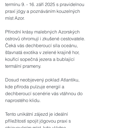
termínu 9. - 16. září 2025 s pravidelnou 
praxí jógy a poznáváním kouzelných 
míst Azor.
Přírodní krásy malebných Azorských 
ostrovů ohromují i zkušené cestovatele. 
Čeká vás dechberoucí síla oceánu, 
šťavnatá exotika v zelené krajině hor, 
kouřící sopečná jezera a bublající 
termální prameny. 
Dosud neobjevený poklad Atlantiku, 
kde příroda pulzuje energií a 
dechberoucí scenérie vás vtáhnou do 
naprostého klidu. 
Tento unikátní zájezd je ideální 
příležitostí spojit jógovou praxi s 
objevováním míst, kde vládne 