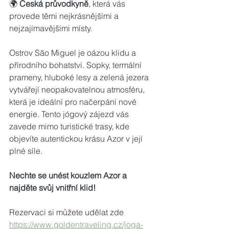
🌍 
Česká průvodkyně
, která vás 
provede těmi nejkrásnějšími a 
nejzajímavějšími místy.
Ostrov São Miguel je oázou klidu a 
přírodního bohatství. Sopky, termální 
prameny, hluboké lesy a zelená jezera 
vytvářejí neopakovatelnou atmosféru, 
která je ideální pro načerpání nové 
energie. Tento jógový zájezd vás 
zavede mimo turistické trasy, kde 
objevíte autentickou krásu Azor v její 
plné síle.
Nechte se unést kouzlem Azor a 
najděte svůj vnitřní klid!
Rezervaci si můžete udělat zde
https://www.goldentraveling.cz/joga-