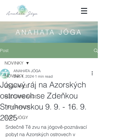
ANAHATA JÓGA
Post
NOVINKY
ANAHATA JÓGA
NOVINKY
Dec 4, 2024
1 min read
Jógový ráj na Azorských
JÓGA AKCE
ostrovech se Zdeňkou
KULTURNÍ AKCE
Struhovskou 9. 9. - 16. 9.
TIPY A RADY
2025
SVĚT JÓGY
Srdečně Tě zvu na jógově-poznávací 
pobyt na Azorských ostrovech v 