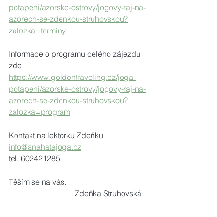
potapeni/azorske-ostrovy/jogovy-raj-na-
azorech-se-zdenkou-struhovskou?
zalozka=terminy
Informace o programu celého zájezdu 
zde
https://www.goldentraveling.cz/joga-
potapeni/azorske-ostrovy/jogovy-raj-na-
azorech-se-zdenkou-struhovskou?
zalozka=program
Kontakt na lektorku Zdeňku
info@anahatajoga.cz
tel. 602421285
Těším se na vás.                                         
                                  Zdeňka Struhovská