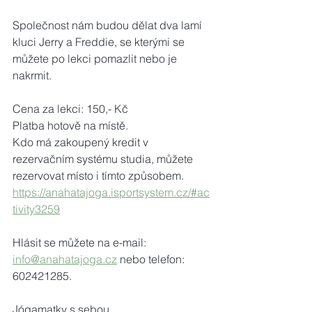
Společnost nám budou dělat dva lamí 
kluci Jerry a Freddie, se kterými se 
můžete po lekci pomazlit nebo je 
nakrmit.
Cena za lekci: 150,- Kč
Platba hotově na místě.
Kdo má zakoupený kredit v 
rezervačním systému studia, můžete 
rezervovat místo i tímto způsobem.
https://anahatajoga.isportsystem.cz/#ac
tivity3259
Hlásit se můžete na e-mail: 
info@anahatajoga.cz
 nebo telefon: 
602421285.
Jógamatky s sebou.