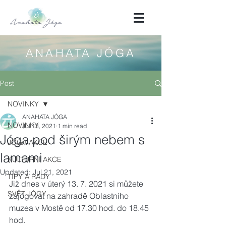
ANAHATA JÓGA
Post
NOVINKY
ANAHATA JÓGA
NOVINKY
Jul 13, 2021
1 min read
Jóga pod širým nebem s
JÓGA AKCE
lamami
KULTURNÍ AKCE
Updated:
Jul 21, 2021
TIPY A RADY
Již dnes v úterý 13. 7. 2021 si můžete 
SVĚT JÓGY
zajógovat na zahradě Oblastního 
muzea v Mostě od 17.30 hod. do 18.45 
hod.