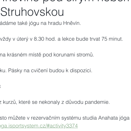
Struhovskou
ádáme také jógu na hradu Hněvín.
dy v úterý v 8.30 hod. a lekce bude trvat 75 minut.
na krásném místě pod korunami stromů.
ku. Pásky na cvičení budou k dispozici.
č
z kurzů, které se nekonaly z důvodu pandemie.
ísto můžete v rezervačním systému studia Anahata jóga
oga.isportsystem.cz/#activity3374