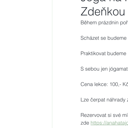
Zdeňkou 
Během prázdnin poř
Scházet se budeme vž
Praktikovat budeme 
S sebou jen jógamat
Cena lekce: 100,- K
Lze čerpat náhrady 
Rezervovat si své m
zde 
https://anahataj