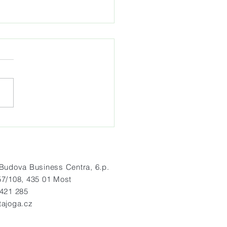
idelná letní jógová praxe
radě Hněvín
dova Business Centra, 6.p.
57/108, 435 01 Most
 421 285
tajoga.cz