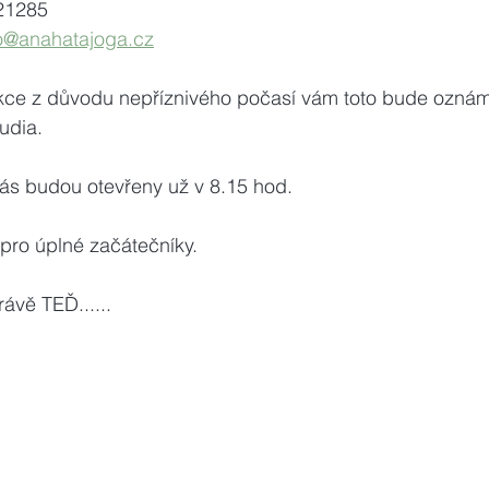
421285
fo@anahatajoga.cz
ekce z důvodu nepříznivého počasí vám toto bude ozná
udia.
nás budou otevřeny už v 8.15 hod.
pro úplné začátečníky.
ávě TEĎ......