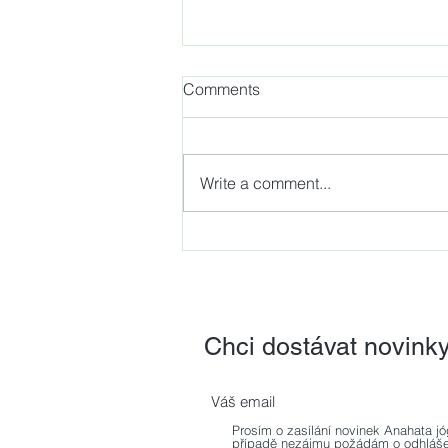
Comments
Write a comment...
NOVINKA - Dynamická
neuromuskulární stabilizace,
revoluční metoda z dílny
světově uznávaného
odborníka prof. PaedDr.
Chci dostávat novink
Pavla Koláře, Ph.D.
Prosím o zasílání novinek Anahata jó
případě nezájmu požádám o odhláše