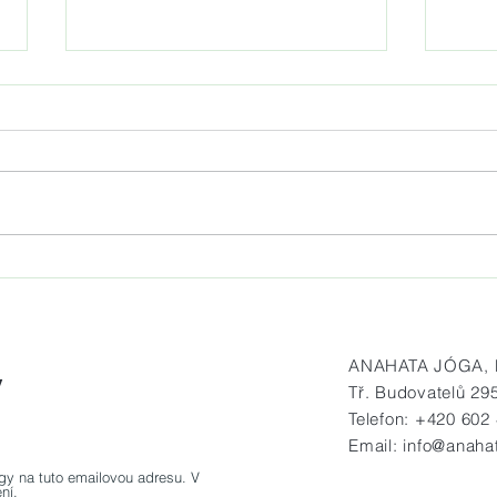
Jóga na mole Matylda vždy v
Prav
sobotu od 7.30 do 8.30 hod.
na h
ANAHATA JÓGA, Bu
y
Tř. Budovatelů 29
Telefon: +420 602
OK
Email:
info@anaha
gy na tuto emailovou adresu. V
ní.