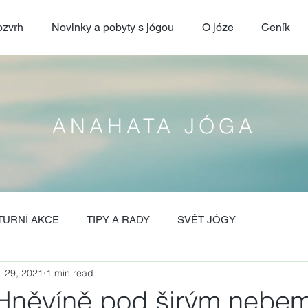
zvrh
Novinky a pobyty s jógou
O józe
Ceník
ANAHATA JÓGA
TURNÍ AKCE
TIPY A RADY
SVĚT JÓGY
l 29, 2021
1 min read
Hněvíně pod širým nebe