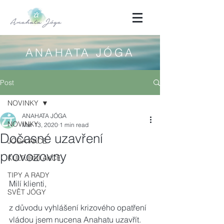
ANAHATA JÓGA
Post
NOVINKY
ANAHATA JÓGA
NOVINKY
Mar 13, 2020
1 min read
Dočasné uzavření
JÓGA AKCE
provozovny
KULTURNÍ AKCE
TIPY A RADY
Milí klienti,
SVĚT JÓGY
z důvodu vyhlášení krizového opatření 
vládou jsem nucena Anahatu uzavřít. 