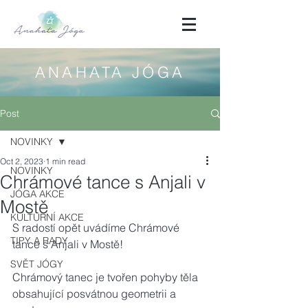
ANAHATA JÓGA
Post
NOVINKY
Oct 2, 2023
1 min read
NOVINKY
Chrámové tance s Anjali v
JÓGA AKCE
Mostě
KULTURNÍ AKCE
S radostí opět uvádíme Chrámové 
TIPY A RADY
tance s Anjali v Mostě!
SVĚT JÓGY
Chrámový tanec je tvořen pohyby těla 
obsahující posvátnou geometrii a 