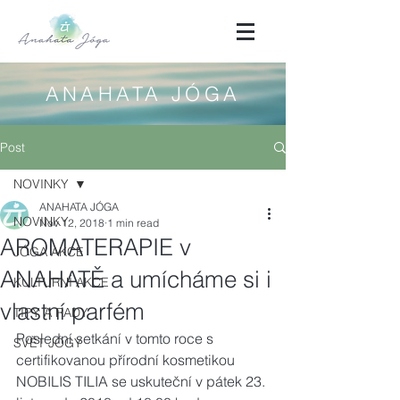
ANAHATA JÓGA
Post
NOVINKY
ANAHATA JÓGA
NOVINKY
Nov 12, 2018
1 min read
AROMATERAPIE v
JÓGA AKCE
ANAHATĚ a umícháme si i
KULTURNÍ AKCE
vlastní parfém
TIPY A RADY
Poslední setkání v tomto roce s 
SVĚT JÓGY
certifikovanou přírodní kosmetikou 
NOBILIS TILIA se uskuteční v pátek 23. 