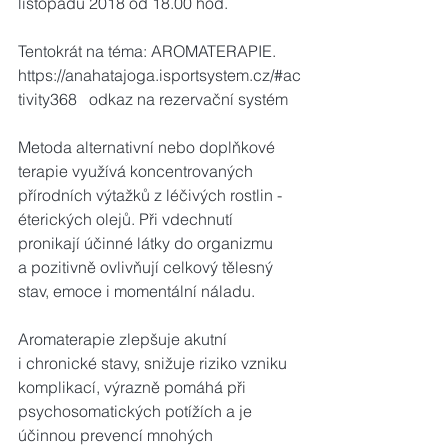
listopadu 2018 od 18.00 hod.
Tentokrát na téma: AROMATERAPIE.
https://anahatajoga.isportsystem.cz/#ac
tivity368   odkaz na rezervační systém
Metoda alternativní nebo doplňkové 
terapie využívá koncentrovaných 
přírodních výtažků z léčivých rostlin - 
éterických olejů. Při vdechnutí 
pronikají účinné látky do organizmu 
a pozitivně ovlivňují celkový tělesný 
stav, emoce i momentální náladu. 
Aromaterapie zlepšuje akutní 
i chronické stavy, snižuje riziko vzniku 
komplikací, výrazně pomáhá při 
psychosomatických potížích a je 
účinnou prevencí mnohých 