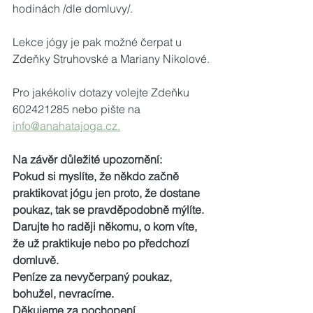
hodinách /dle domluvy/.
Lekce jógy je pak možné čerpat u 
Zdeňky Struhovské a Mariany Nikolové.
Pro jakékoliv dotazy volejte Zdeňku 
602421285 nebo pište na 
info@anahatajoga.cz.
Na závěr důležité upozornění:
Pokud si myslíte, že někdo začně 
praktikovat jógu jen proto, že dostane 
poukaz, tak se pravděpodobně mýlíte. 
Darujte ho raději někomu, o kom víte, 
že už praktikuje nebo po předchozí 
domluvě.
Peníze za nevyčerpaný poukaz, 
bohužel, nevracíme. 
Děkujeme za pochopení.