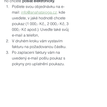
ho chcete 
poslat elektronicky.
Pošlete svou objednávku na e-
mail: 
info@anahatajoga.cz,
 kde 
uveďete, v jaké hodnotě chcete 
poukaz (1 000,- Kč,, 2 000,- Kč, 3 
000,- Kč apod.). Uveďte také svůj 
e-mail a telefon,
V druhém kroku vám vystavím 
fakturu na požadovanou částku.
Po zaplacení faktury vám na 
uvedený e-mail pošlu poukaz s 
pokyny pro uplatnění poukazu.