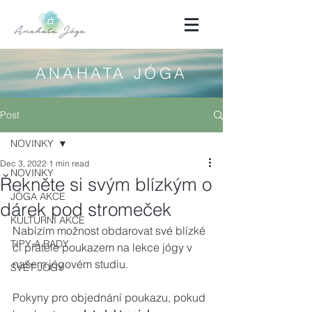
ANAHATA JÓGA
Post
NOVINKY
Dec 3, 2022
1 min read
NOVINKY
Řekněte si svým blízkým o
JÓGA AKCE
dárek pod stromeček
KULTURNÍ AKCE
Nabízím možnost obdarovat své blízké 
TIPY A RADY
či přátele poukazem na lekce jógy v 
našem jógovém studiu.
SVĚT JÓGY
Pokyny pro objednání poukazu, pokud 